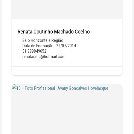
Renata Coutinho Machado Coelho
Belo Horizonte e Região
Data de Formação : 29/07/2014
31 999849652
renatacmc@hotmail.com