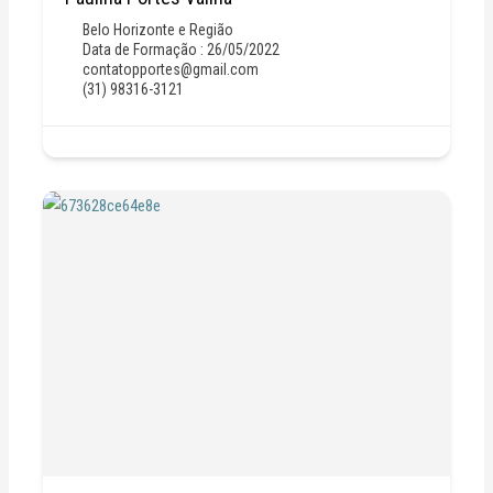
Belo Horizonte e Região
Data de Formação : 26/05/2022
contatopportes@gmail.com
(31) 98316-3121