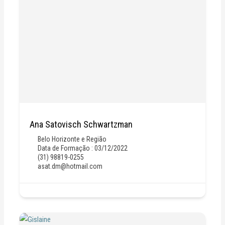
Ana Satovisch Schwartzman
Belo Horizonte e Região
Data de Formação : 03/12/2022
(31) 98819-0255
asat.dm@hotmail.com