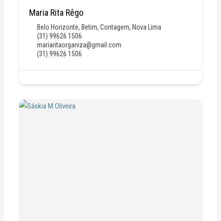
Maria Rita Rêgo
Belo Horizonte
,
Betim
,
Contagem
,
Nova Lima
(31) 99626 1506
mariaritaorganiza@gmail.com
(31) 99626 1506