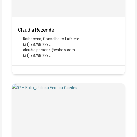
Cláudia Rezende
Barbacena
,
Conselheiro Lafaiete
(31) 98798 2292
claudia.personal@yahoo.com
(31) 98798 2292