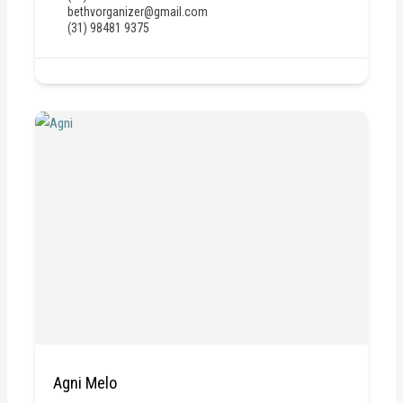
bethvorganizer@gmail.com
(31) 98481 9375
Agni Melo