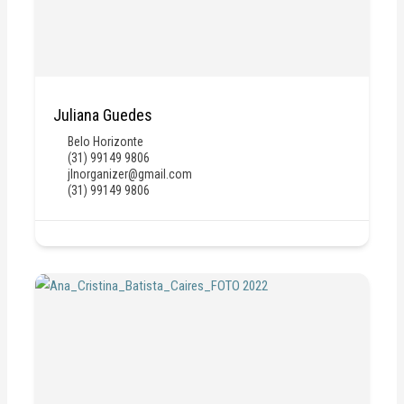
Juliana Guedes
Belo Horizonte
(31) 99149 9806
jlnorganizer@gmail.com
(31) 99149 9806