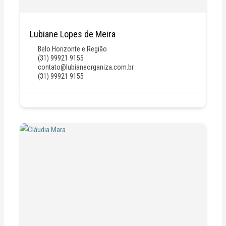
Lubiane Lopes de Meira
Belo Horizonte e Região
(31) 99921 9155
contato@lubianeorganiza.com.br
(31) 99921 9155