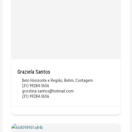
Graziela Santos
Belo Horizonte e Região
,
Betim
,
Contagem
(31) 99284-3656
gcristina.santos@hotmail.com
(31) 99284-3656