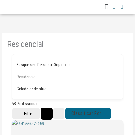
Menu
Ir
para
o
conteúdo
Residencial
Busque seu Personal Organizer
Residencial
Cidade onde atua
58
Profissionais
Classificar Por
Filter