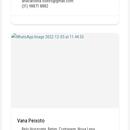
anacarolina.soeiro@gmail.com
(31) 98871 8882
Vana Peixoto
Belo Horizonte
,
Betim
,
Contagem
,
Nova Lima