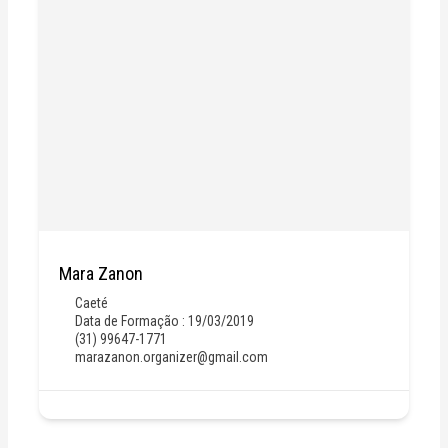
Mara Zanon
Caeté
Data de Formação : 19/03/2019
(31) 99647-1771
marazanon.organizer@gmail.com