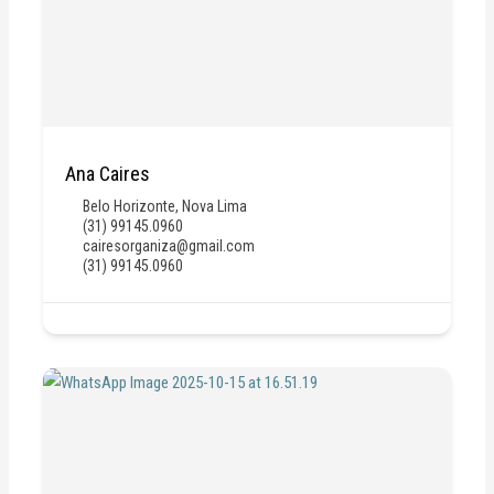
Ana Caires
Belo Horizonte
,
Nova Lima
(31) 99145.0960
cairesorganiza@gmail.com
(31) 99145.0960