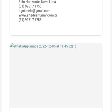
Belo Horizonte
,
Nova Lima
(31) 99617 1755
agni.melo@gmail.com
www.artedearrumar.com.br
(31) 99617 1755