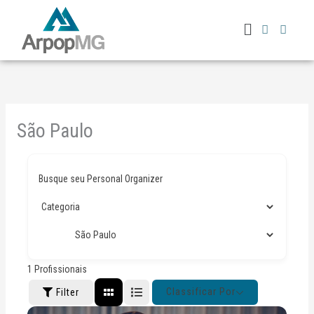
Ir
Menu
para
o
conteúdo
São Paulo
Busque seu Personal Organizer
1
Profissionais
Classificar Por
Filter