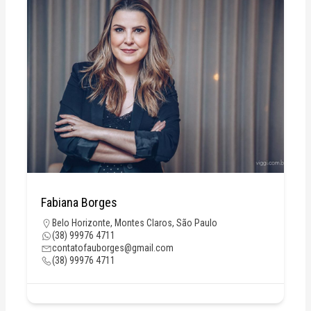
Fabiana Borges
Belo Horizonte
,
Montes Claros
,
São Paulo
(38) 99976 4711
contatofauborges@gmail.com
(38) 99976 4711