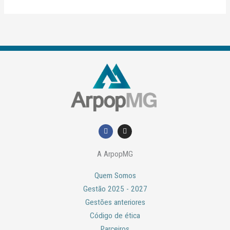
F
I
a
n
c
s
e
t
A ArpopMG
b
a
o
g
o
r
Quem Somos
k
a
m
Gestão 2025 - 2027
Gestões anteriores
Código de ética
Parceiros