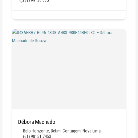
(31) 99130 0751
Débora Machado
Belo Horizonte
,
Betim
,
Contagem
,
Nova Lima
(61) 98151 7453