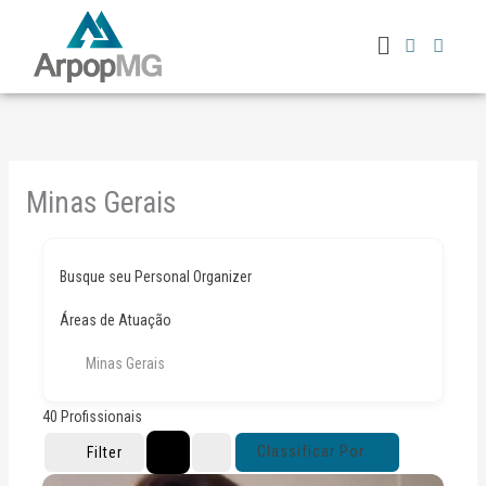
Ir
Menu
para
o
conteúdo
Minas Gerais
Busque seu Personal Organizer
Áreas de Atuação
Minas Gerais
40
Profissionais
Classificar Por
Filter