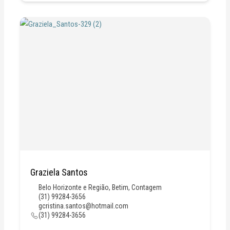
Graziela Santos
Belo Horizonte e Região
,
Betim
,
Contagem
(31) 99284-3656
gcristina.santos@hotmail.com
(31) 99284-3656