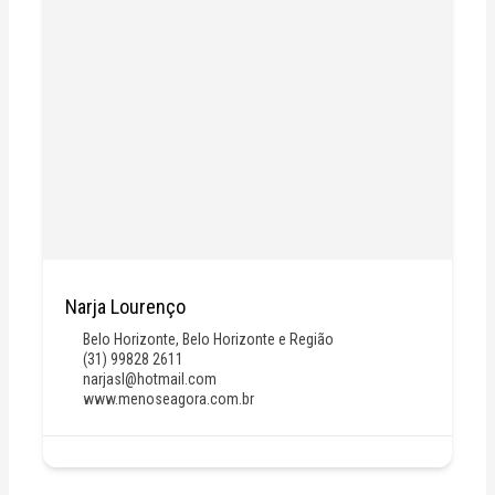
Narja Lourenço
Belo Horizonte
,
Belo Horizonte e Região
(31) 99828 2611
narjasl@hotmail.com
www.menoseagora.com.br