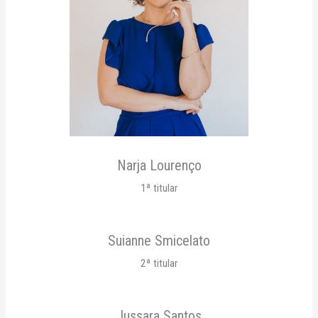
Narja Lourenço
1ª titular
Suianne Smicelato
2ª titular
Jussara Santos