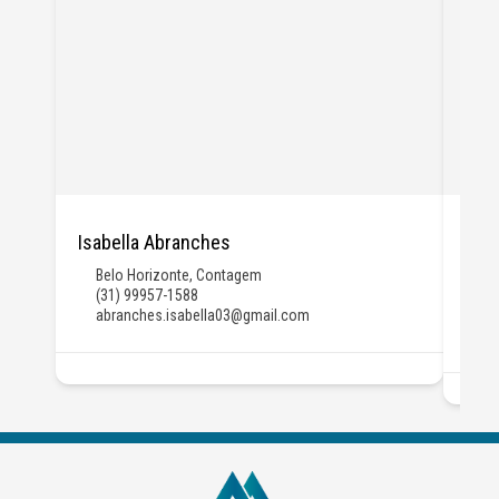
Isabella Abranches
Jú
Belo Horizonte
,
Contagem
Be
(31) 99957-1588
Da
abranches.isabella03@gmail.com
(3
ju