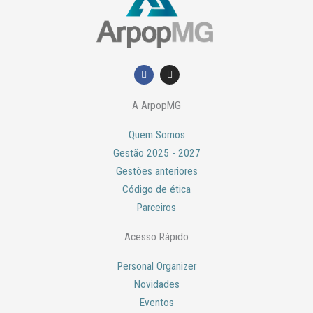
F
I
a
n
c
s
e
t
A ArpopMG
b
a
o
g
o
r
Quem Somos
k
a
m
Gestão 2025 - 2027
Gestões anteriores
Código de ética
Parceiros
Acesso Rápido
Personal Organizer
Novidades
Eventos