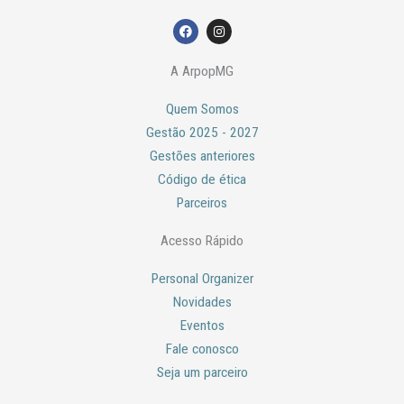
F
I
a
n
c
s
e
t
A ArpopMG
b
a
o
g
o
r
Quem Somos
k
a
m
Gestão 2025 - 2027
Gestões anteriores
Código de ética
Parceiros
Acesso Rápido
Personal Organizer
Novidades
Eventos
Fale conosco
Seja um parceiro