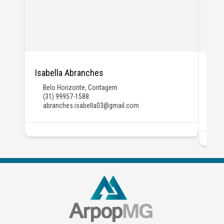
Isabella Abranches
Jú
Belo Horizonte
,
Contagem
Be
(31) 99957-1588
Da
abranches.isabella03@gmail.com
(3
ju