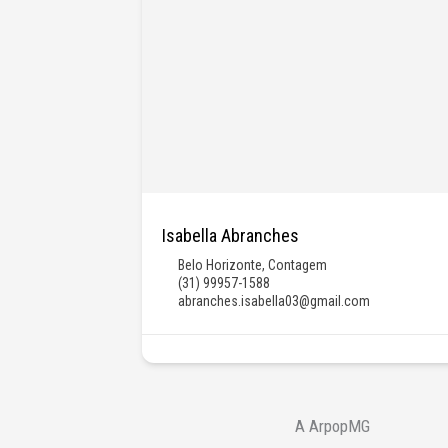
Isabella Abranches
Belo Horizonte
,
Contagem
(31) 99957-1588
abranches.isabella03@gmail.com
A ArpopMG