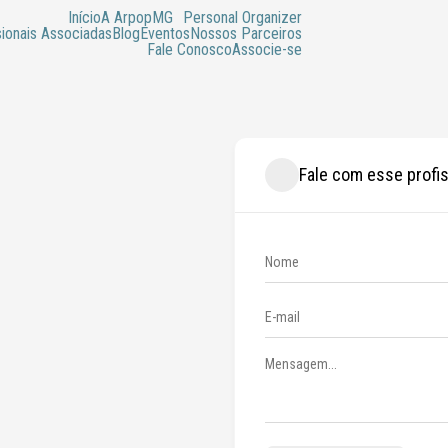
Início
A ArpopMG
Personal Organizer
sionais Associadas
Blog
Eventos
Nossos Parceiros
Fale Conosco
Associe-se
Fale com esse profis