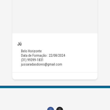
Jú
Belo Horizonte
Data de Formação : 22/08/2024
(31) 99399-1831
jussaradasdores@gmail.com
F
I