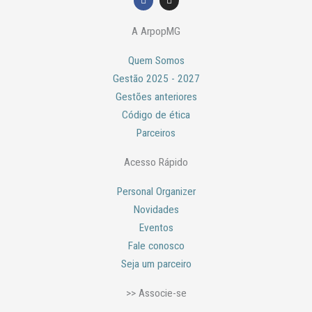
a
n
c
s
e
t
A ArpopMG
b
a
o
g
o
r
Quem Somos
k
a
m
Gestão 2025 - 2027
Gestões anteriores
Código de ética
Parceiros
Acesso Rápido
Personal Organizer
Novidades
Eventos
Fale conosco
Seja um parceiro
>> Associe-se