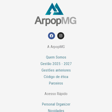
F
I
a
n
c
s
e
t
A ArpopMG
b
a
o
g
o
r
Quem Somos
k
a
m
Gestão 2025 - 2027
Gestões anteriores
Código de ética
Parceiros
Acesso Rápido
Personal Organizer
Novidades