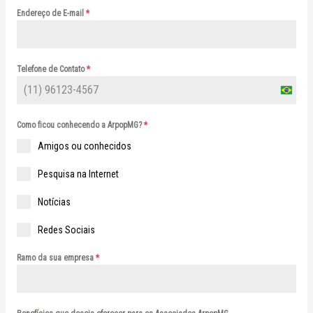
Endereço de E-mail
*
Telefone de Contato
*
B
r
Como ficou conhecendo a ArpopMG?
*
a
Amigos ou conhecidos
z
i
Pesquisa na Internet
l
Notícias
+
5
Redes Sociais
5
Ramo da sua empresa
*