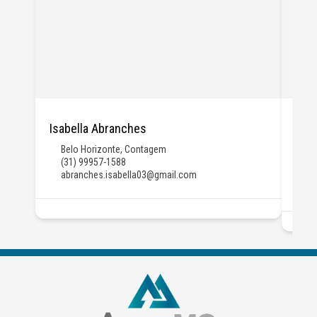
Isabella Abranches
Jú
Belo Horizonte
,
Contagem
Be
(31) 99957-1588
Da
abranches.isabella03@gmail.com
(3
ju