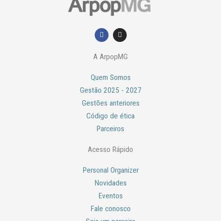
F
I
a
n
c
s
e
t
A ArpopMG
b
a
o
g
o
r
Quem Somos
k
a
m
Gestão 2025 - 2027
Gestões anteriores
Código de ética
Parceiros
Acesso Rápido
Personal Organizer
Novidades
Eventos
Fale conosco