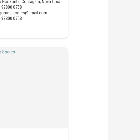
o Horizonte
,
Contagem
,
Nova Lima
) 99800 0758
rgomes.gomes@gmail.com
) 99800 0758