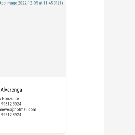
 Alvarenga
o Horizonte
) 99612 8924
aneves@hotmail.com
) 99612 8924