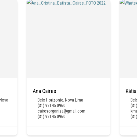
Ana Caires
Kátia
Nova
Belo Horizonte
,
Nova Lima
Bel
(31) 99145.0960
(31
cairesorganiza@gmail.com
km
(31) 99145.0960
(31