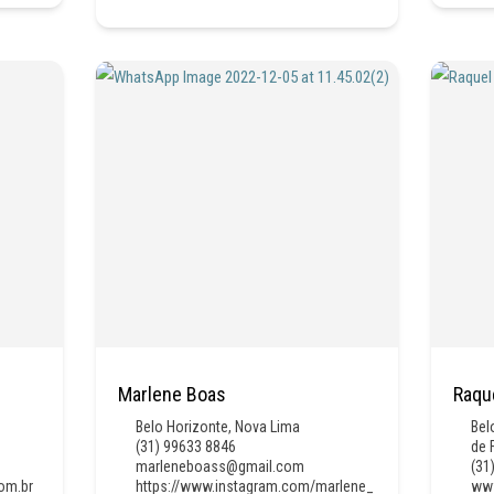
Marlene Boas
Raqu
Belo Horizonte
,
Nova Lima
Bel
(31) 99633 8846
de 
marleneboass@gmail.com
(31
om.br
https://www.instagram.com/marlene_
www