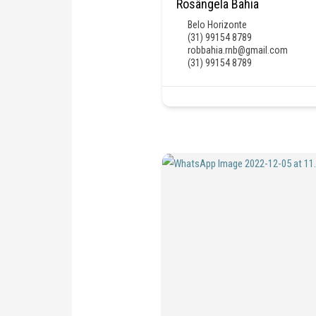
Rosângela Bahia
Belo Horizonte
(31) 99154 8789
robbahia.rnb@gmail.com
(31) 99154 8789