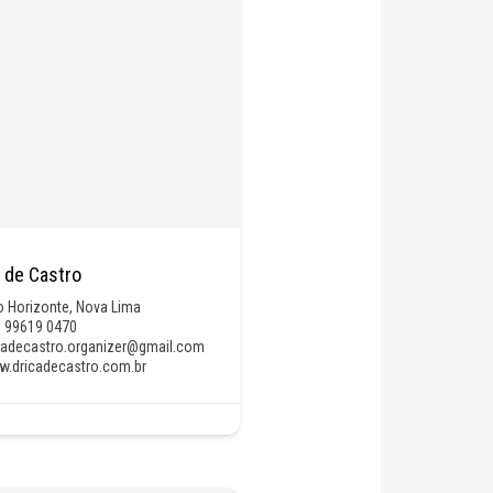
a de Castro
o Horizonte
,
Nova Lima
) 99619 0470
cadecastro.organizer@gmail.com
.dricadecastro.com.br