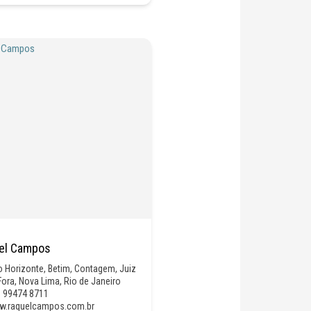
el Campos
o Horizonte
,
Betim
,
Contagem
,
Juiz
Fora
,
Nova Lima
,
Rio de Janeiro
) 99474 8711
.raquelcampos.com.br