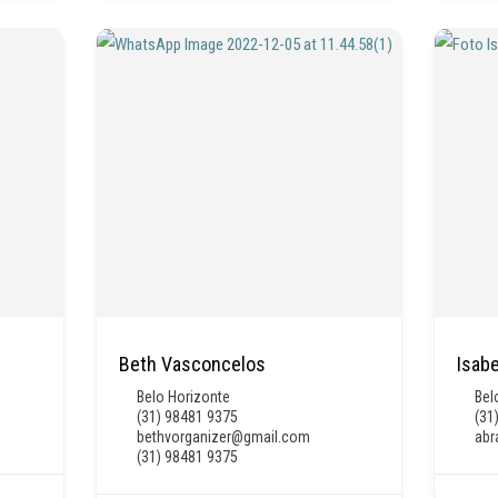
Beth Vasconcelos
Isab
Belo Horizonte
Bel
(31) 98481 9375
(31
bethvorganizer@gmail.com
abr
(31) 98481 9375