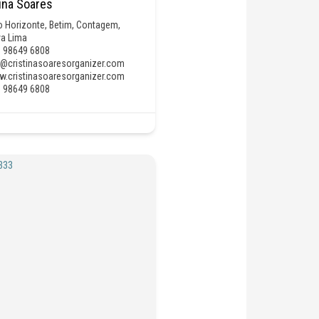
tina Soares
o Horizonte
,
Betim
,
Contagem
,
a Lima
) 98649 6808
s@cristinasoaresorganizer.com
.cristinasoaresorganizer.com
) 98649 6808