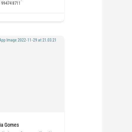
) 99474 8711
cia Gomes