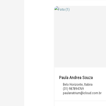
Paula Andrea Souza
Belo Horizonte
,
Itabira
(31) 987894769
paulanatrium@icloud.com.br