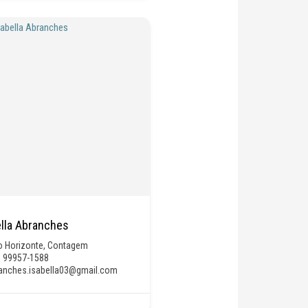
ella Abranches
o Horizonte
,
Contagem
) 99957-1588
anches.isabella03@gmail.com