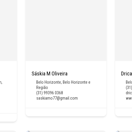
Sáskia M Oliveira
Dric
m
,
Belo Horizonte
,
Belo Horizonte e
Bel
Região
(31
(31) 99396 0368
dri
saskiamo77@gmail.com
www