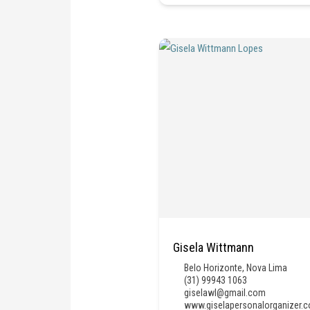
Gisela Wittmann
Belo Horizonte
,
Nova Lima
(31) 99943 1063
giselawl@gmail.com
www.giselapersonalorganizer.c