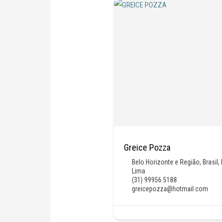
Greice Pozza
Belo Horizonte e Região
,
Brasil
,
Lima
(31) 99956 5188
greicepozza@hotmail.com