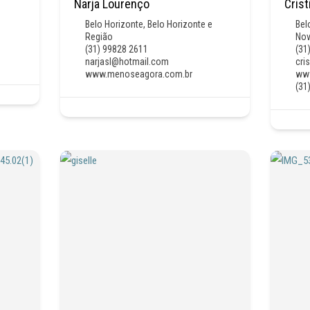
Narja Lourenço
Cris
Belo Horizonte
,
Belo Horizonte e
Bel
Região
Nov
(31) 99828 2611
(31
narjasl@hotmail.com
cri
www.menoseagora.com.br
www
(31