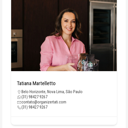
Tatiana Martelletto
Belo Horizonte
,
Nova Lima
,
São Paulo
(31) 98427 9267
contato@organizertati.com
(31) 98427 9267