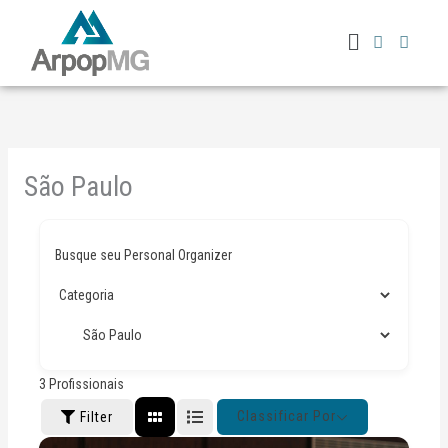
Ir
Menu
para
o
conteúdo
São Paulo
Busque seu Personal Organizer
3
Profissionais
Classificar Por
Filter