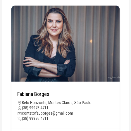
Fabiana Borges
Belo Horizonte
,
Montes Claros
,
São Paulo
(38) 99976 4711
contatofauborges@gmail.com
(38) 99976 4711