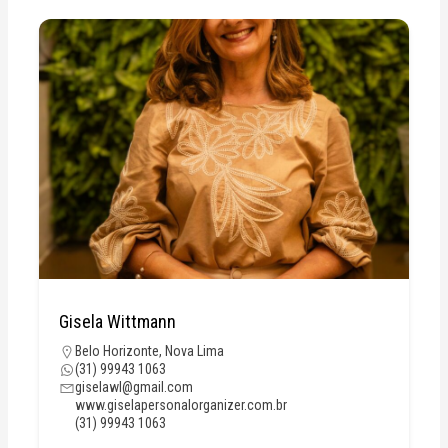
Gisela Wittmann
Belo Horizonte
,
Nova Lima
(31) 99943 1063
giselawl@gmail.com
www.giselapersonalorganizer.com.br
(31) 99943 1063