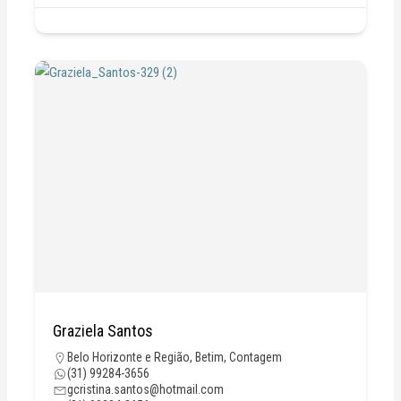
Graziela Santos
Belo Horizonte e Região
,
Betim
,
Contagem
(31) 99284-3656
gcristina.santos@hotmail.com