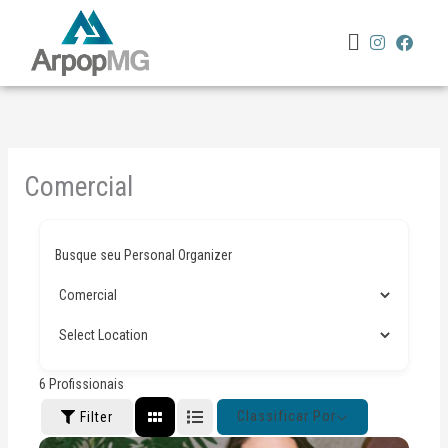
Ir
Menu
para
o
conteúdo
Comercial
Busque seu Personal Organizer
6
Profissionais
Classificar Por
Filter