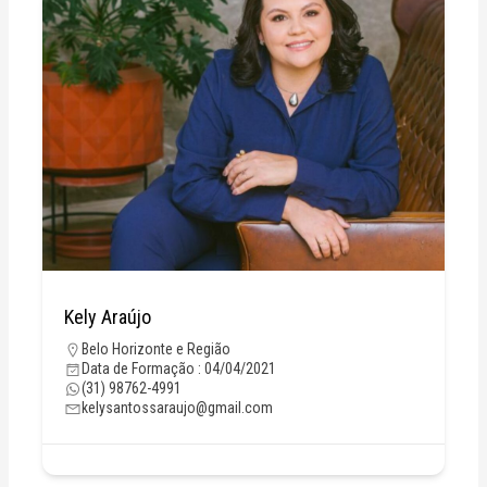
Kely Araújo
Belo Horizonte e Região
Data de Formação : 04/04/2021
(31) 98762-4991
kelysantossaraujo@gmail.com