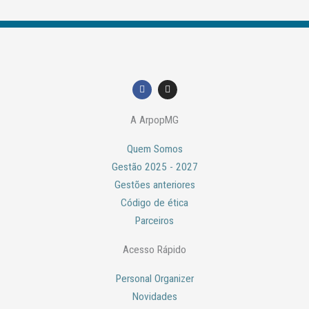
F
I
a
n
c
s
e
t
A ArpopMG
b
a
o
g
o
r
Quem Somos
k
a
m
Gestão 2025 - 2027
Gestões anteriores
Código de ética
Parceiros
Acesso Rápido
Personal Organizer
Novidades