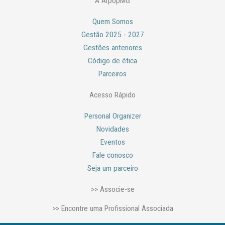
A ArpopMG
b
a
o
g
o
r
Quem Somos
k
a
m
Gestão 2025 - 2027
Gestões anteriores
Código de ética
Parceiros
Acesso Rápido
Personal Organizer
Novidades
Eventos
Fale conosco
Seja um parceiro
>> Associe-se
>> Encontre uma Profissional Associada