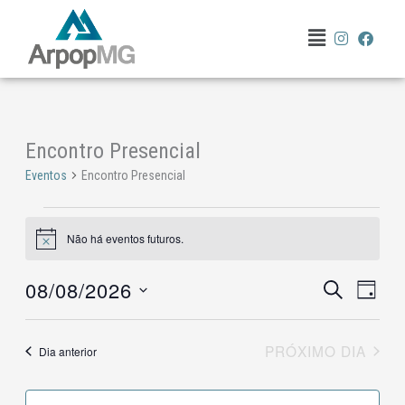
Ir
Menu
para
o
conteúdo
Encontro Presencial
Eventos
for
Eventos
Encontro Presencial
08/08/2026
Não há eventos futuros.
Notice
08/08/2026
Pesquisa
PROCURAR
Naveg
DIA
EVENTOS
e
do
Selecione
navegação
visual
a
PRÓXIMO DIA
Dia anterior
de
Evento
data.
visuais