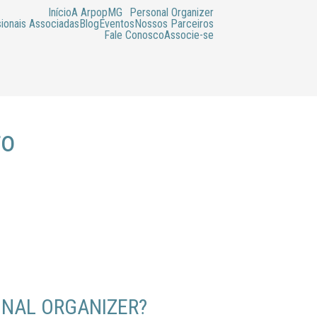
Início
A ArpopMG
Personal Organizer
sionais Associadas
Blog
Eventos
Nossos Parceiros
Fale Conosco
Associe-se
ro
ONAL ORGANIZER?