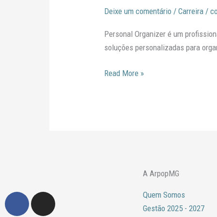
SER
Deixe um comentário
/
Carreira
/
c
PERSONAL
ORGANIZER?
Personal Organizer é um profission
soluções personalizadas para orga
Read More »
A ArpopMG
Quem Somos
F
I
a
n
Gestão 2025 - 2027