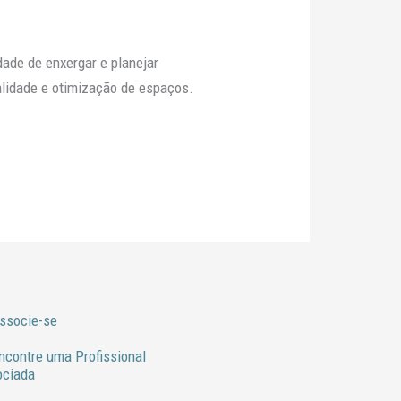
dade de enxergar e planejar
alidade e otimização de espaços.
ssocie-se
ncontre uma Profissional
ociada