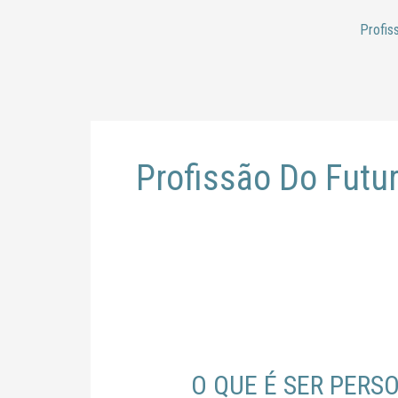
Ir
Profis
para
o
conteúdo
Profissão Do Futu
O
QUE
O QUE É SER PERS
É