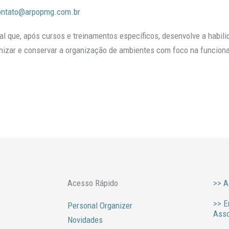
ontato@arpopmg.com.br
al que, após cursos e treinamentos específicos, desenvolve a habili
nizar e conservar a organização de ambientes com foco na funcion
Acesso Rápido
>> A
>> E
Personal Organizer
Ass
Novidades