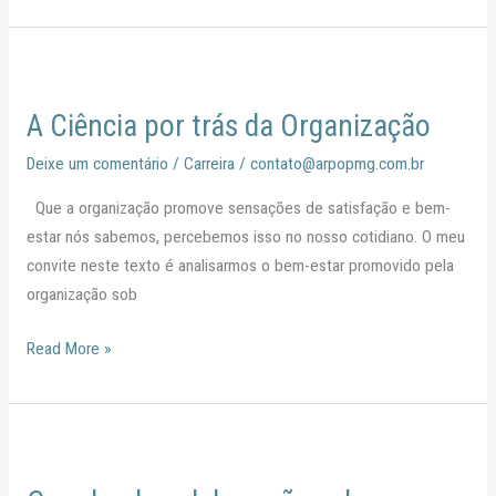
A
Ciência
A Ciência por trás da Organização
por
trás
Deixe um comentário
/
Carreira
/
contato@arpopmg.com.br
da
Que a organização promove sensações de satisfação e bem-
Organização
estar nós sabemos, percebemos isso no nosso cotidiano. O meu
convite neste texto é analisarmos o bem-estar promovido pela
organização sob
Read More »
O
poder