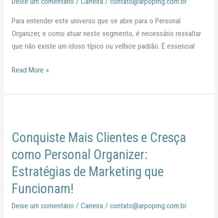
Deixe um comentário
/
Carreira
/
contato@arpopmg.com.br
Para entender este universo que se abre para o Personal
Organizer, e como atuar neste segmento, é necessário ressaltar
que não existe um idoso típico ou velhice padrão. É essencial
Read More »
Conquiste
Mais
Conquiste Mais Clientes e Cresça
Clientes
e
como Personal Organizer:
Cresça
Estratégias de Marketing que
como
Funcionam!
Personal
Organizer:
Deixe um comentário
/
Carreira
/
contato@arpopmg.com.br
Estratégias