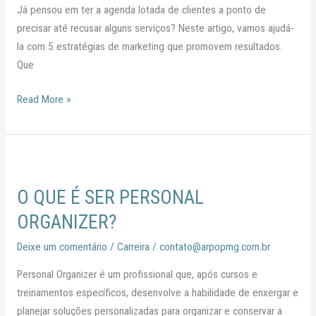
Já pensou em ter a agenda lotada de clientes a ponto de
de
precisar até recusar alguns serviços? Neste artigo, vamos ajudá-
Marketing
la com 5 estratégias de marketing que promovem resultados.
que
Que
Funcionam!
Read More »
O
QUE
O QUE É SER PERSONAL
É
SER
ORGANIZER?
PERSONAL
Deixe um comentário
/
Carreira
/
contato@arpopmg.com.br
ORGANIZER?
Personal Organizer é um profissional que, após cursos e
treinamentos específicos, desenvolve a habilidade de enxergar e
planejar soluções personalizadas para organizar e conservar a