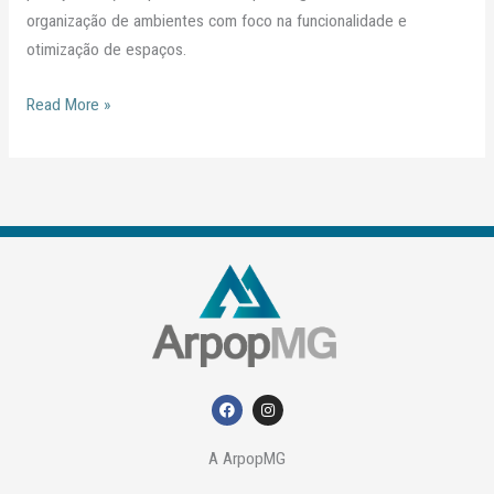
organização de ambientes com foco na funcionalidade e
otimização de espaços.
Read More »
F
I
a
n
c
s
e
t
A ArpopMG
b
a
o
g