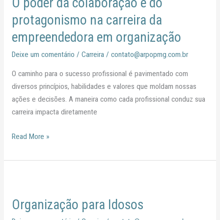
O poder da colaboração e do
da
colaboração
protagonismo na carreira da
e
empreendedora em organização
do
protagonismo
Deixe um comentário
/
Carreira
/
contato@arpopmg.com.br
na
O caminho para o sucesso profissional é pavimentado com
carreira
diversos princípios, habilidades e valores que moldam nossas
da
ações e decisões. A maneira como cada profissional conduz sua
empreendedora
carreira impacta diretamente
em
organização
Read More »
Organização
para
Organização para Idosos
Idosos