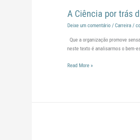
Ciência
A Ciência por trás 
por
trás
Deixe um comentário
/
Carreira
/
c
da
Organização
Que a organização promove sensaç
neste texto é analisarmos o bem-es
Read More »
O