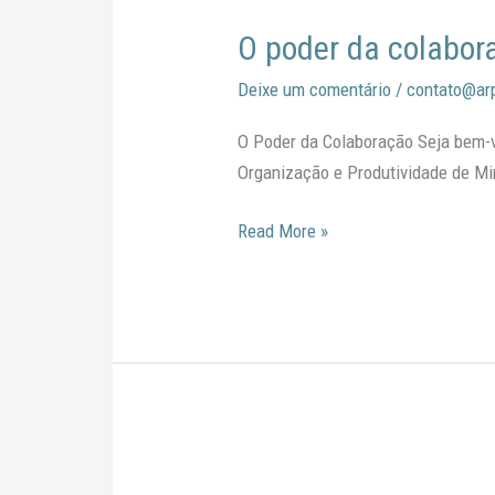
poder
O poder da colabor
da
colaboração
Deixe um comentário
/
contato@ar
O Poder da Colaboração Seja bem-v
Organização e Produtividade de M
Read More »
Jornada