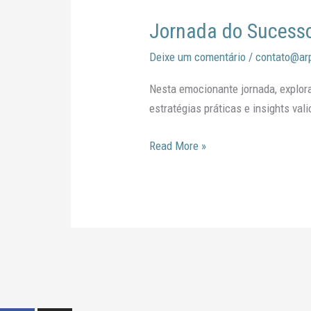
do
Jornada do Sucesso
Sucesso:
Desvendando
Deixe um comentário
/
contato@ar
os
Segredos
Nesta emocionante jornada, explor
do
estratégias práticas e insights val
Planejamento
Financeiro
Read More »