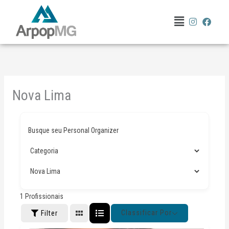
Ir
Menu
para
o
conteúdo
Nova Lima
Busque seu Personal Organizer
1
Profissionais
Classificar Por
Filter