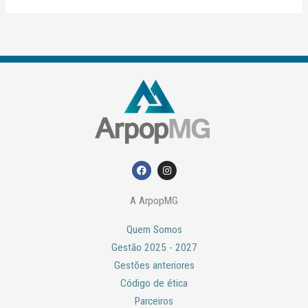
F
I
a
n
c
s
e
t
A ArpopMG
b
a
o
g
o
r
Quem Somos
k
a
m
Gestão 2025 - 2027
Gestões anteriores
Código de ética
Parceiros