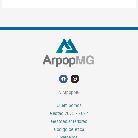
F
I
a
n
c
s
e
t
A ArpopMG
b
a
o
g
o
r
Quem Somos
k
a
m
Gestão 2025 - 2027
Gestões anteriores
Código de ética
Parceiros