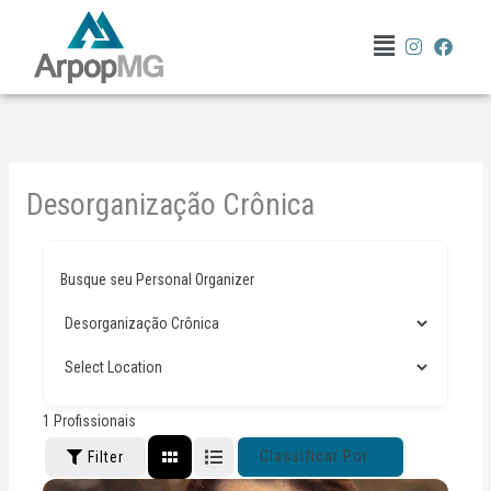
Ir
Menu
para
o
conteúdo
Desorganização Crônica
Busque seu Personal Organizer
1
Profissionais
Classificar Por
Filter