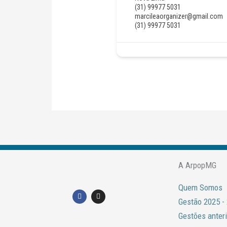
(31) 99977 5031
marcileaorganizer@gmail.com
(31) 99977 5031
A ArpopMG
Quem Somos
F
I
a
n
Gestão 2025 -
c
s
e
t
Gestões anter
b
a