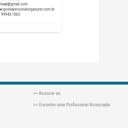
elawl@gmail.com
.giselapersonalorganizer.com.br
) 99943 1063
>> Associe-se
>> Encontre uma Profissional Associada