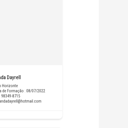
da Dayrell
o Horizonte
a de Formação : 08/07/2022
) 98349-8715
ndadayrell@hotmail.com