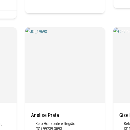
Anelise Prata
Gise
m
,
Belo Horizonte e Região
Bel
(31) 99239 3093
(31