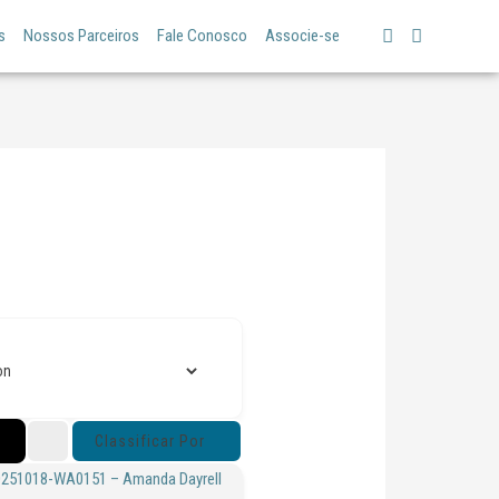
s
Nossos Parceiros
Fale Conosco
Associe-se
Classificar Por