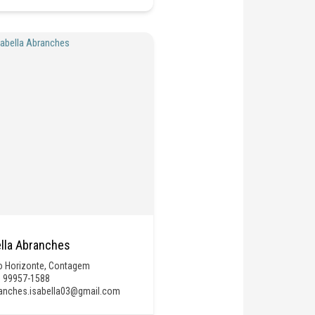
ella Abranches
o Horizonte
,
Contagem
) 99957-1588
anches.isabella03@gmail.com