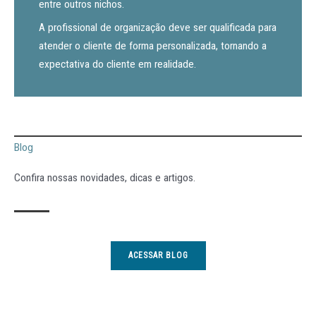
entre outros nichos.
A profissional de organização deve ser qualificada para
atender o cliente de forma personalizada, tornando a
expectativa do cliente em realidade.
Blog
Confira nossas novidades, dicas e artigos.
ACESSAR BLOG
P
P
P
P
P