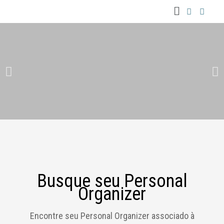
Menu
Ir
para
o
conteúdo
Busque seu Personal
Organizer
Encontre seu Personal Organizer associado à