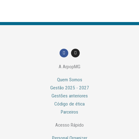
F
I
a
n
c
s
e
t
A ArpopMG
b
a
o
g
o
r
Quem Somos
k
a
m
Gestão 2025 - 2027
Gestões anteriores
Código de ética
Parceiros
Acesso Rápido
Personal Organizer