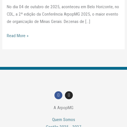
No dia 04 de outubro de 2025, aconteceu em Belo Horizonte, no
CDL, a 2ª edição da Conferência ArpopMG 2025, o maior evento
de organização de Minas Gerais. Dezenas de […]
Read More »
F
I
a
n
c
s
e
t
A ArpopMG
b
a
o
g
o
r
Quem Somos
k
a
m