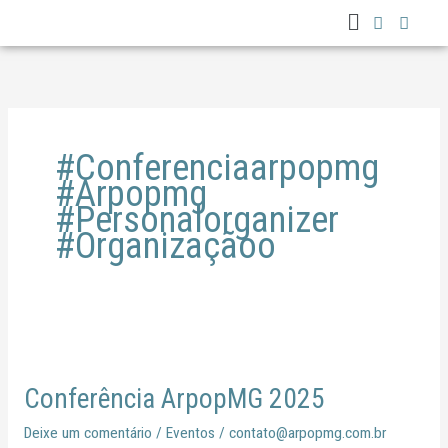
Menu
Ir
para
o
conteúdo
#conferenciaarpopmg
#arpopmg
#personalorganizer
#organizaçãoo
Conferência
ArpopMG
Conferência ArpopMG 2025
2025
Deixe um comentário
/
Eventos
/
contato@arpopmg.com.br