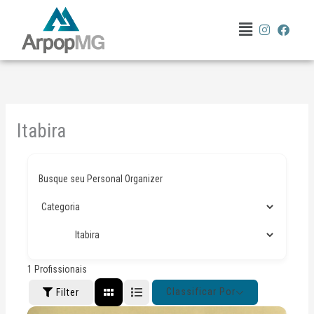
Ir
Menu
para
o
conteúdo
Itabira
Busque seu Personal Organizer
1
Profissionais
Classificar Por
Filter