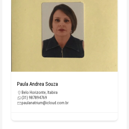
Paula Andrea Souza
Belo Horizonte
,
Itabira
(31) 987894769
paulanatrium@icloud.com.br