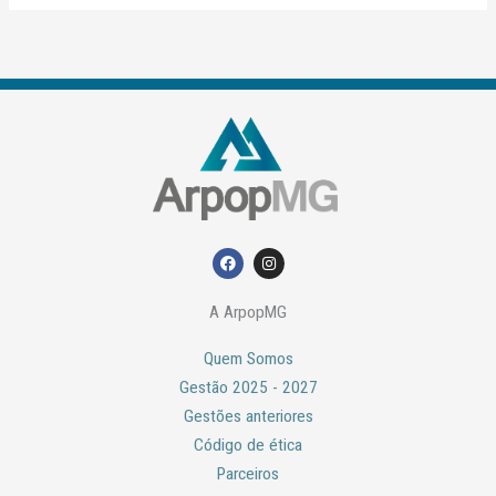
F
I
a
n
c
s
e
t
A ArpopMG
b
a
o
g
o
r
Quem Somos
k
a
m
Gestão 2025 - 2027
Gestões anteriores
Código de ética
Parceiros