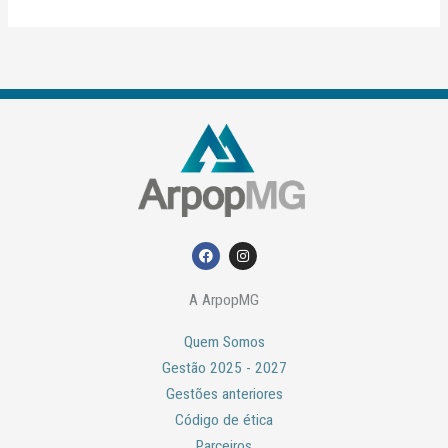
F
I
a
n
c
s
e
t
A ArpopMG
b
a
o
g
o
r
Quem Somos
k
a
m
Gestão 2025 - 2027
Gestões anteriores
Código de ética
Parceiros