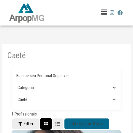
Ir
Menu
para
o
conteúdo
Caeté
Busque seu Personal Organizer
1
Profissionais
Classificar Por
Filter