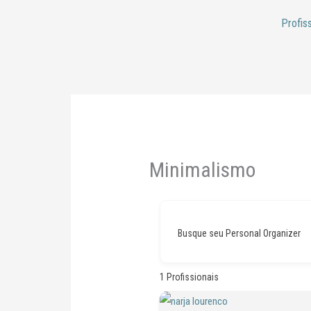
Ir
Profis
para
o
conteúdo
Minimalismo
Busque seu Personal Organizer
1
Profissionais