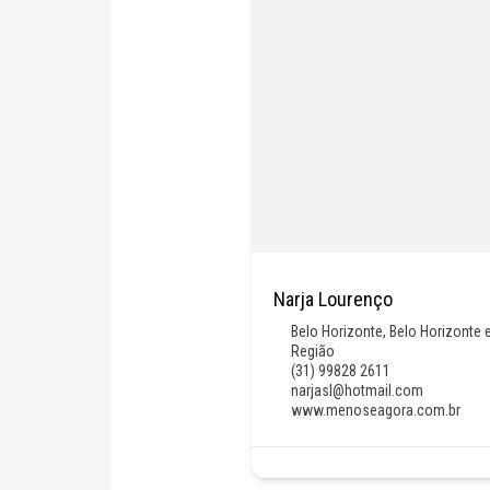
Narja Lourenço
Belo Horizonte
,
Belo Horizonte 
Região
(31) 99828 2611
narjasl@hotmail.com
www.menoseagora.com.br