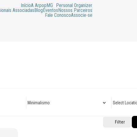
Início
A ArpopMG
Personal Organizer
sionais Associadas
Blog
Eventos
Nossos Parceiros
Fale Conosco
Associe-se
Filter