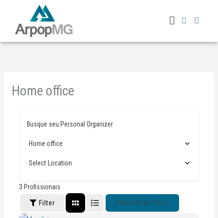
Ir
Menu
para
o
conteúdo
Home office
Busque seu Personal Organizer
3
Profissionais
Classificar Por
Filter