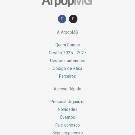
F
I
a
n
c
s
e
t
A ArpopMG
b
a
o
g
o
r
Quem Somos
k
a
m
Gestão 2025 - 2027
Gestões anteriores
Código de ética
Parceiros
Acesso Rápido
Personal Organizer
Novidades
Eventos
Fale conosco
Seja um parceiro