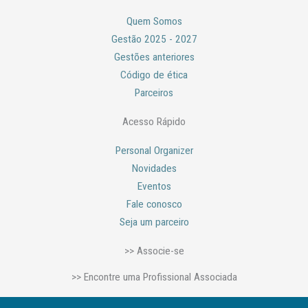
o
g
o
r
Quem Somos
k
a
m
Gestão 2025 - 2027
Gestões anteriores
Código de ética
Parceiros
Acesso Rápido
Personal Organizer
Novidades
Eventos
Fale conosco
Seja um parceiro
>> Associe-se
>> Encontre uma Profissional Associada