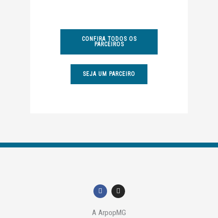
CONFIRA TODOS OS
PARCEIROS
SEJA UM PARCEIRO
F
I
a
n
c
s
e
t
A ArpopMG
b
a