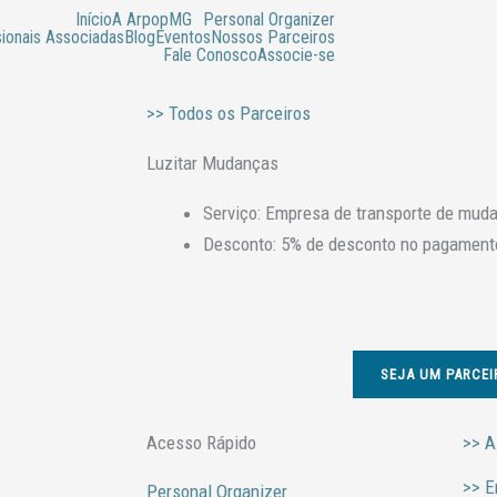
Início
A ArpopMG
Personal Organizer
sionais Associadas
Blog
Eventos
Nossos Parceiros
Fale Conosco
Associe-se
>> Todos os Parceiros
Luzitar Mudanças
Serviço: Empresa de transporte de mud
Desconto: 5% de desconto no pagamento
SEJA UM PARCEI
Acesso Rápido
>> A
>> E
Personal Organizer