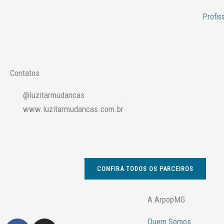
Ir
Profis
para
o
conteúdo
Contatos
@luzitarmudancas
www.luzitarmudancas.com.br
CONFIRA TODOS OS PARCEIROS
A ArpopMG
Quem Somos