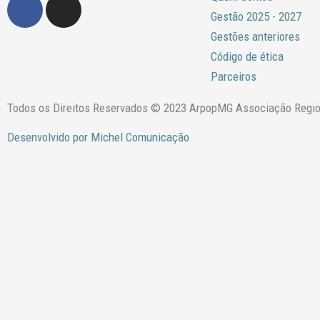
F
I
a
n
Gestão 2025 - 2027
c
s
Gestões anteriores
e
t
Código de ética
b
a
Parceiros
o
g
o
r
Todos os Direitos Reservados © 2023 ArpopMG Associação Regiona
k
a
Desenvolvido por Michel Comunicação
m