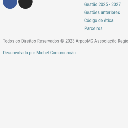
a
n
Gestão 2025 - 2027
c
s
Gestões anteriores
e
t
Código de ética
b
a
Parceiros
o
g
o
r
Todos os Direitos Reservados © 2023 ArpopMG Associação Regiona
k
a
Desenvolvido por Michel Comunicação
m