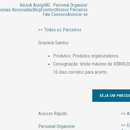
Início
A ArpopMG
Personal Organizer
sionais Associadas
Blog
Eventos
Nossos Parceiros
Fale Conosco
Associe-se
>> Todos os Parceiros
Graziela Santos
Produtos: Produtos organizadores.
Consignação: limite máximo de R$800,00
10 dias corridos para acerto.
SEJA UM PARCEI
Acesso Rápido
>> A
>> E
Personal Organizer