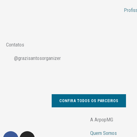
Ir
Profis
para
o
conteúdo
Contatos
@grazisantosorganizer
CONFIRA TODOS OS PARCEIROS
A ArpopMG
Quem Somos
F
I