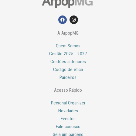
F
I
a
n
c
s
e
t
A ArpopMG
b
a
o
g
o
r
Quem Somos
k
a
m
Gestão 2025 - 2027
Gestões anteriores
Código de ética
Parceiros
Acesso Rápido
Personal Organizer
Novidades
Eventos
Fale conosco
Seja um parceiro