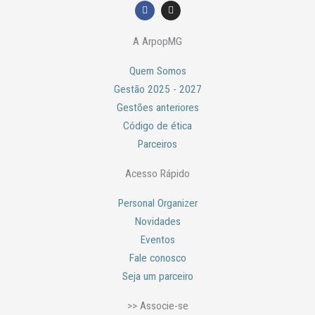
F
I
a
n
c
s
e
t
A ArpopMG
b
a
o
g
o
r
Quem Somos
k
a
m
Gestão 2025 - 2027
Gestões anteriores
Código de ética
Parceiros
Acesso Rápido
Personal Organizer
Novidades
Eventos
Fale conosco
Seja um parceiro
>> Associe-se