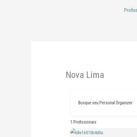
Ir
Profis
para
o
conteúdo
Nova Lima
Busque seu Personal Organizer
1
Profissionais