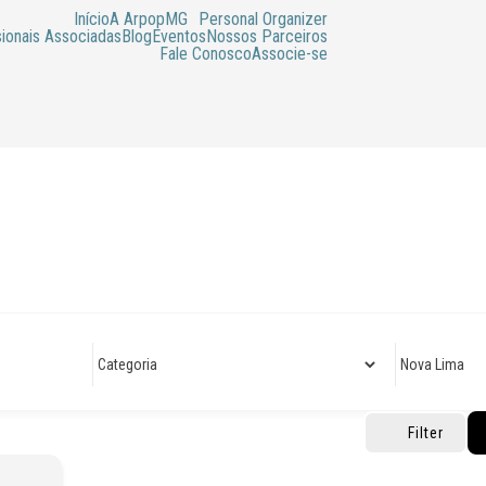
Início
A ArpopMG
Personal Organizer
sionais Associadas
Blog
Eventos
Nossos Parceiros
Fale Conosco
Associe-se
Filter