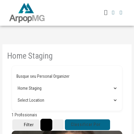
Ir
Menu
para
o
conteúdo
Home Staging
Busque seu Personal Organizer
1
Profissionais
Classificar Por
Filter