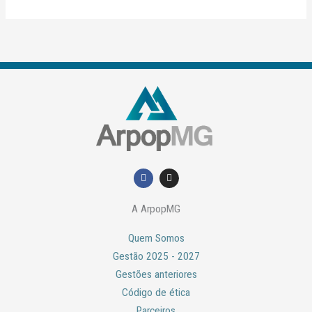
F
I
a
n
c
s
e
t
A ArpopMG
b
a
o
g
o
r
Quem Somos
k
a
m
Gestão 2025 - 2027
Gestões anteriores
Código de ética
Parceiros