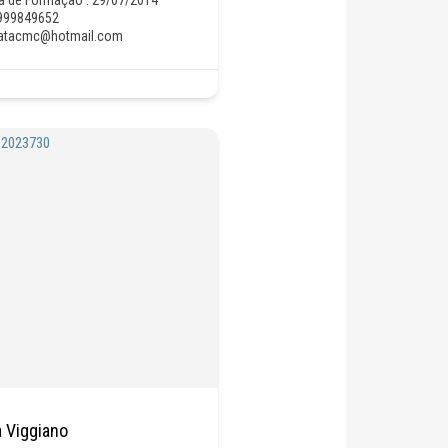
999849652
atacmc@hotmail.com
a Viggiano