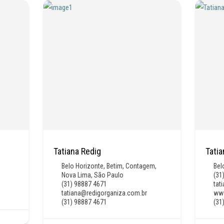
Tatiana Redig
Tati
Belo Horizonte
,
Betim
,
Contagem
,
Bel
Nova Lima
,
São Paulo
(31
(31) 98887 4671
tat
tatiana@redigorganiza.com.br
www
(31) 98887 4671
(31