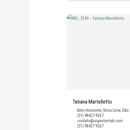
Tatiana Martelletto
Belo Horizonte
,
Nova Lima
,
São 
(31) 98427 9267
contato@organizertati.com
(31) 98427 9267