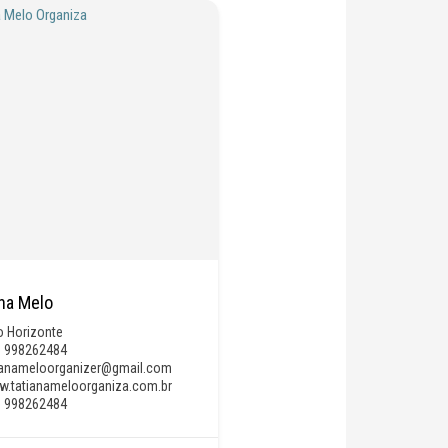
ana Melo
o Horizonte
) 998262484
ianameloorganizer@gmail.com
.tatianameloorganiza.com.br
) 998262484