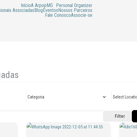
Início
A ArpopMG
Personal Organizer
sionais Associadas
Blog
Eventos
Nossos Parceiros
Fale Conosco
Associe-se
ciadas
Filter