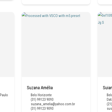
Suzana Amélia
Suia
Paulo
Belo Horizonte
Bel
(31) 99123 9093
Dat
suzana_amelia@yahoo.com.br
(21
(31) 99123 9093
su