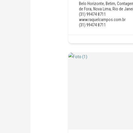
Belo Horizonte
,
Betim
,
Contage
de Fora
,
Nova Lima
,
Rio de Jane
(31) 99474 8711
www.raquelcampos.com.br
(31) 99474 8711