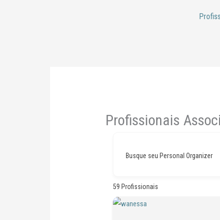
Ir
Profis
para
o
conteúdo
Profissionais Asso
Busque seu Personal Organizer
59
Profissionais