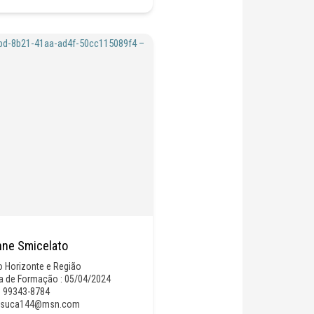
nne Smicelato
o Horizonte e Região
a de Formação : 05/04/2024
) 99343-8784
ssuca144@msn.com