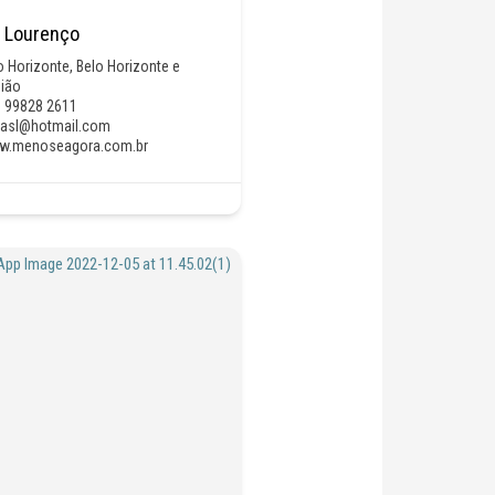
a Lourenço
o Horizonte
,
Belo Horizonte e
ião
) 99828 2611
jasl@hotmail.com
w.menoseagora.com.br