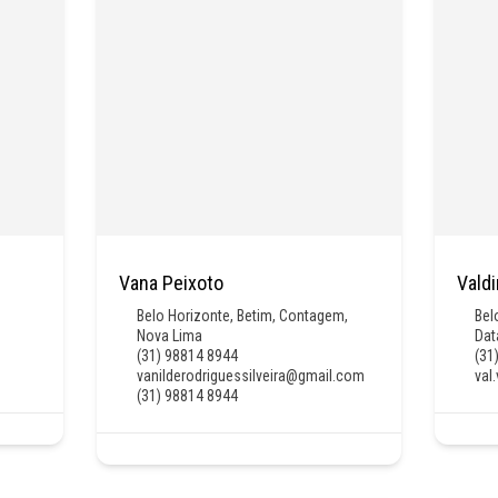
Vana Peixoto
Valdi
Belo Horizonte
,
Betim
,
Contagem
,
Bel
Nova Lima
Dat
(31) 98814 8944
(31
vanilderodriguessilveira@gmail.com
val
(31) 98814 8944