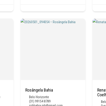
Rosângela Bahia
Rena
Coel
e
Belo Horizonte
(31) 99154 8789
Bel
robbahia.rnb@gmail.com
Dat