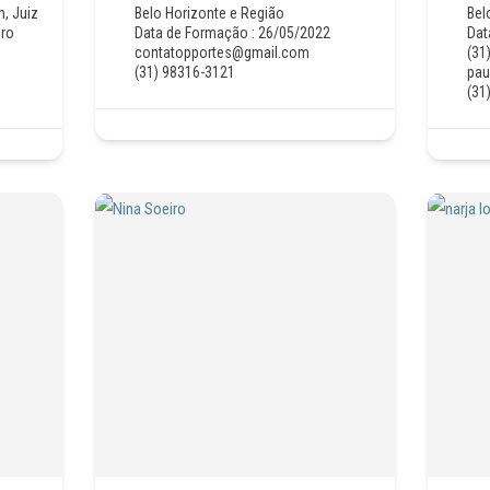
m
,
Juiz
Belo Horizonte e Região
Bel
iro
Data de Formação : 26/05/2022
Dat
contatopportes@gmail.com
(31
(31) 98316-3121
pau
(31