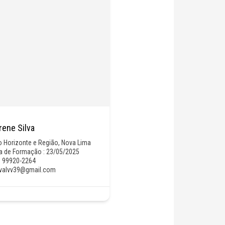
rene Silva
o Horizonte e Região
,
Nova Lima
a de Formação : 23/05/2025
) 99920-2264
.valvv39@gmail.com