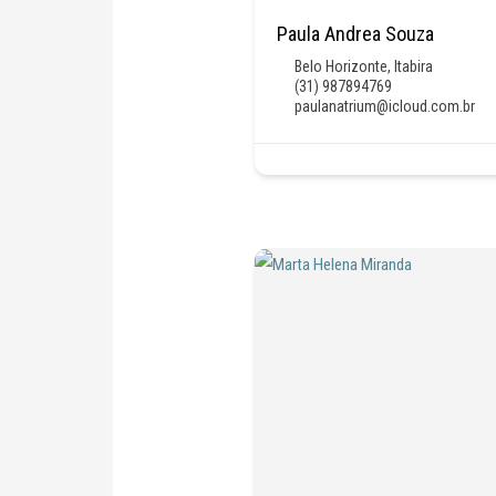
Paula Andrea Souza
Belo Horizonte
,
Itabira
(31) 987894769
paulanatrium@icloud.com.br