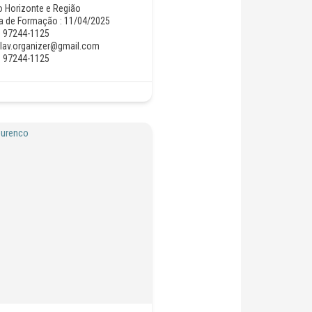
o Horizonte e Região
a de Formação : 11/04/2025
) 97244-1125
lav.organizer@gmail.com
) 97244-1125