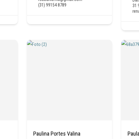
(31) 99154 8789
31 
ren
Paulina Portes Valina
Paul