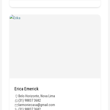
Erica Emerick
Belo Horizonte
,
Nova Lima
(31) 98837 3682
larmoniecasa@gmail.com
(31) 98837 3682