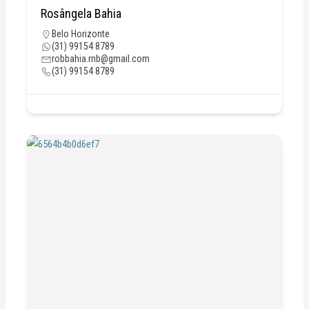
Rosângela Bahia
Belo Horizonte
(31) 99154 8789
robbahia.rnb@gmail.com
(31) 99154 8789