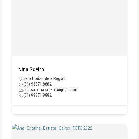
Nina Soeiro
Belo Horizonte e Região
(31) 98871 8882
anacarolina.soeiro@gmail.com
(31) 98871 8882