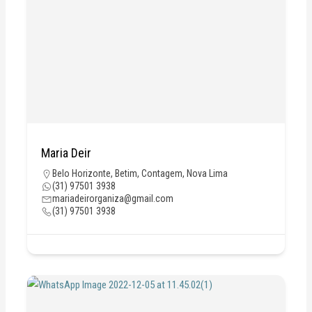
Maria Deir
Belo Horizonte
,
Betim
,
Contagem
,
Nova Lima
(31) 97501 3938
mariadeirorganiza@gmail.com
(31) 97501 3938