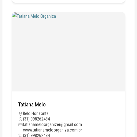
Tatiana Melo
Belo Horizonte
(31) 998262484
tatianameloorganizer@gmail.com
www.tatianameloorganiza.com.br
(31) 998262484