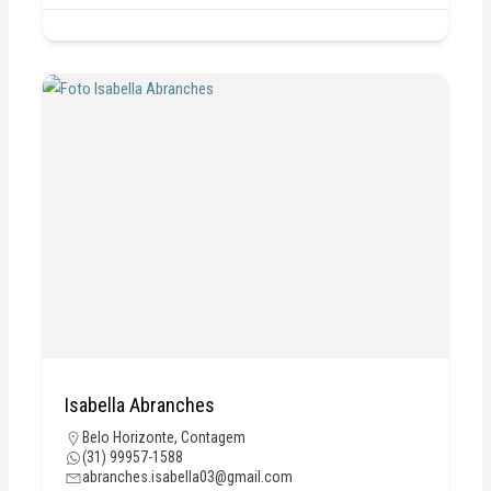
Isabella Abranches
Belo Horizonte
,
Contagem
(31) 99957-1588
abranches.isabella03@gmail.com