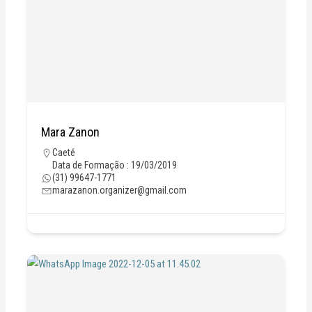
Mara Zanon
Caeté
Data de Formação : 19/03/2019
(31) 99647-1771
marazanon.organizer@gmail.com