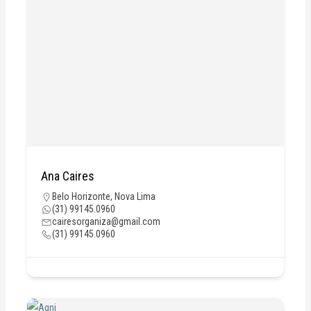
Ana Caires
Belo Horizonte
,
Nova Lima
(31) 99145.0960
cairesorganiza@gmail.com
(31) 99145.0960