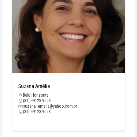
Suzana Amélia
Belo Horizonte
(31) 99123 9093
suzana_amelia@yahoo.com.br
(31) 99123 9093