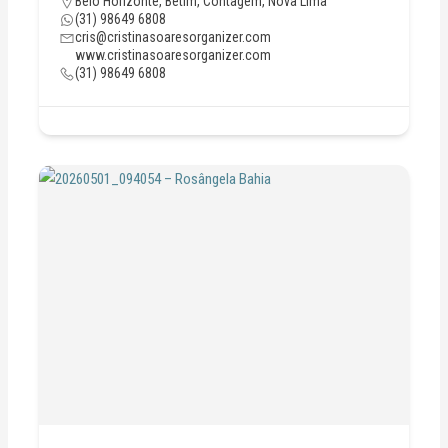
Belo Horizonte
,
Betim
,
Contagem
,
Nova Lima
(31) 98649 6808
cris@cristinasoaresorganizer.com
www.cristinasoaresorganizer.com
(31) 98649 6808