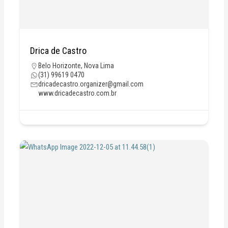
Drica de Castro
Belo Horizonte
,
Nova Lima
(31) 99619 0470
dricadecastro.organizer@gmail.com
www.dricadecastro.com.br