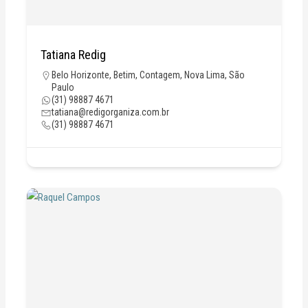
Tatiana Redig
Belo Horizonte
,
Betim
,
Contagem
,
Nova Lima
,
São
Paulo
(31) 98887 4671
tatiana@redigorganiza.com.br
(31) 98887 4671