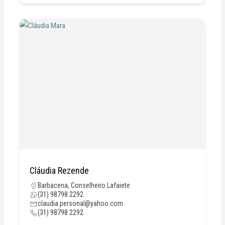
Cláudia Rezende
Barbacena
,
Conselheiro Lafaiete
(31) 98798 2292
claudia.personal@yahoo.com
(31) 98798 2292