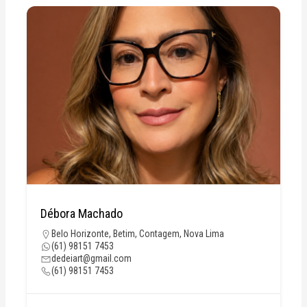
Débora Machado
Belo Horizonte
,
Betim
,
Contagem
,
Nova Lima
(61) 98151 7453
dedeiart@gmail.com
(61) 98151 7453